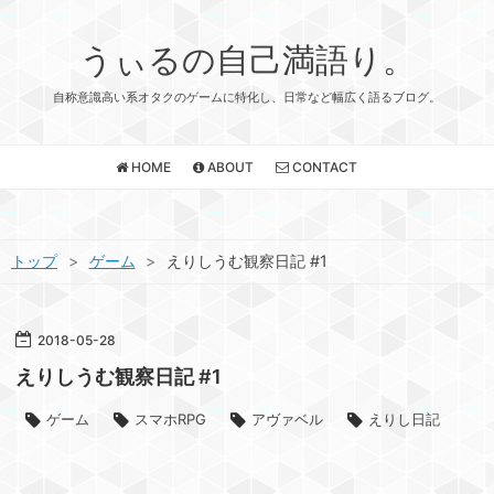
うぃるの自己満語り。
自称意識高い系オタクのゲームに特化し、日常など幅広く語るブログ。
HOME
ABOUT
CONTACT
トップ
>
ゲーム
>
えりしうむ観察日記 #1
2018
-
05
-
28
えりしうむ観察日記 #1
ゲーム
スマホRPG
アヴァベル
えりし日記