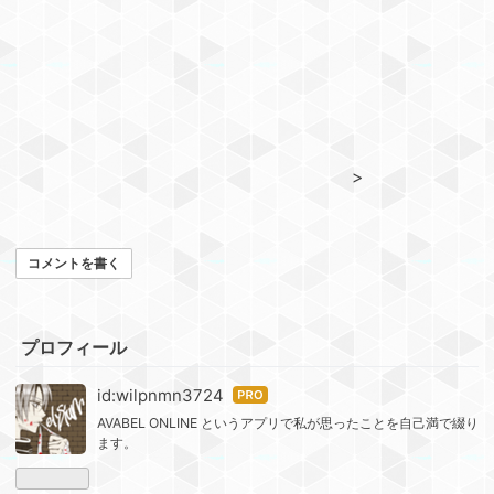
>
‬ ‪
‬ ‪
コメントを書く
プロフィール
id:wilpnmn3724
はて
なブ
AVABEL ONLINE というアプリで私が思ったことを自己満で綴り
ます。
ログ
Pro